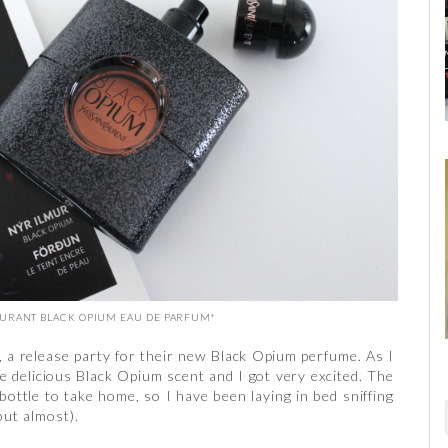
LAURANT BLACK OPIUM EAU DE PARFUM*
ty, a release party for their new Black Opium perfume. As I
he delicious Black Opium scent and I got very excited. The
bottle to take home, so I have been laying in bed sniffing
but almost).