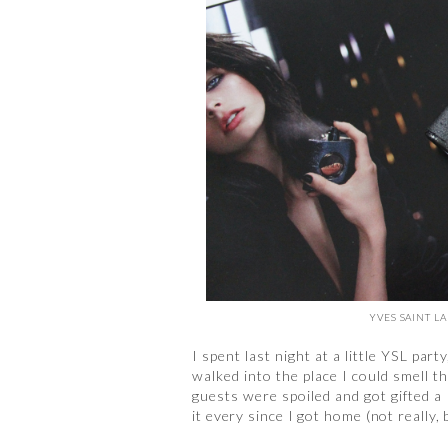
YVES SAINT 
I spent last night at a little YSL par
walked into the place I could smell t
guests were spoiled and got gifted a 
it every since I got home (not really, 