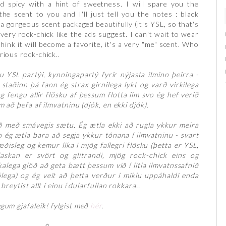
 spicy with a hint of sweetness. I will spare you the
he scent to you and I'll just tell you the notes : black
s a gorgeous scent packaged beautifully (it's YSL, so that's
 very rock-chick like the ads suggest. I can't wait to wear
hink it will become a favorite, it's a very "me" scent. Who
rious rock-chick..
 YSL partýi, kynningapartý fyrir nýjasta ilminn þeirra -
staðinn þá fann ég strax girnilega lykt og varð virkilega
 fengu allir flösku af þessum flotta ilm svo ég hef verið
m að þefa af ilmvatninu (djók, en ekki djók).
ð með smávegis sætu. Ég ætla ekki að rugla ykkur meira
o ég ætla bara að segja ykkur tónana í ilmvatninu - svart
 æðisleg og kemur líka í mjög fallegri flösku (þetta er YSL,
skan er svört og glitrandi, mjög rock-chick eins og
kalega glöð að geta bætt þessum við í litla ilmvatnssafnið
lega) og ég veit að þetta verður í miklu uppáhaldi enda
breytist allt í einu í dularfullan rokkara..
gum gjafaleik! fylgist með
hér
.