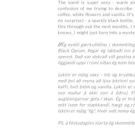
The scent is super sexy - warm and
confusion of me trying to describe t
coffee, white flowers and vanilla. It'
no surprise) - a sparkly black bottle,
this through out the next months, I t
knows, I might just turn into a myste
//
Ég eyddi gærkvöldinu í skemmtilegu
Black Opium. Þegar ég labbaði inn á 
spennt. Það var dekrað við gestina og
liggjandi uppi í rúmi síðan ég kom hei
Lyktin er mjög sexy - hlý og kryddu
með því að reyna að lýsa lyktinni sv
kaffi, hvít blóm og vanilla. Lyktin er
svo maður á ekki von á öðru). Fla
auglýsingarnar gefa í skyn. Ég er hri
mitt (sem fer stækkandi, hægt og ró
lyktin er mjög "ég". Hver veit nema ég 
PS. á föstudaginn starta ég skemmtile