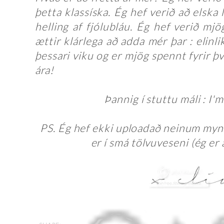
þetta klassíska. Ég hef verið að elska l
helling af fjólubláu. Ég hef verið mj
ættir klárlega að adda mér þar : elinlik
þessari viku og er mjög spennt fyrir því
ára!
Þannig í stuttu máli : I'
PS. Ég hef ekki uploadað neinum my
er í smá tölvuveseni (ég er 