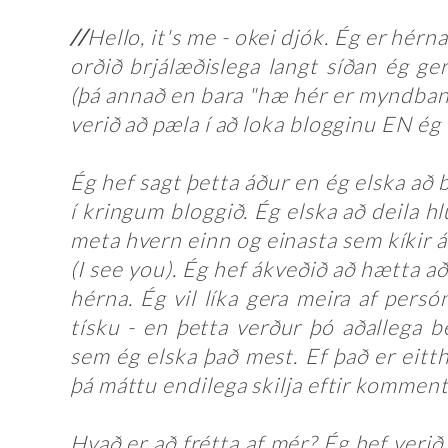
//
Hello, it's me - okei djók. Ég er hérna
orðið brjálæðislega langt síðan ég ge
(þá annað en bara "hæ hér er myndband
verið að pæla í að loka blogginu EN ég v
Ég hef sagt þetta áður en ég elska að 
í kringum bloggið. Ég elska að deila 
meta hvern einn og einasta sem kíkir á
(I see you). Ég hef ákveðið að hætta a
hérna. Ég vil líka gera meira af persó
tísku - en þetta verður þó aðallega 
sem ég elska það mest. Ef það er eitth
þá máttu endilega skilja eftir komment
Hvað er að frétta af mér? Ég hef verið á