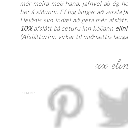
mér meira með hana, jafnvel að ég he
hér á síðunni. Ef þig langar að versla 
Heiðdís svo indæl að gefa mér afslátta
10%
afslátt þá seturu inn kóðann
elin
(Afslátturinn virkar til miðnættis laug
SHARE: