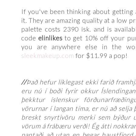
If you've been thinking about getting 
it. They are amazing quality at a low pr
palette costs 2390 isk. and is availa
code
elinlikes
to get 10% off your purc
you are anywhere else in the wo
sleekmakeup.com
for $11.99 a pop!
//
Það hefur líklegast ekki farið fram
eru nú í boði fyrir okkur Íslendingan
þekktur íslenskur förðunarfræðin
vörurnar í langan tíma, er nú að selja
breskt snyrtivöru merki sem býður 
vörum á frábæru verði! Ég átti nokkrar
pantaði að utan en þegar haustfjord.