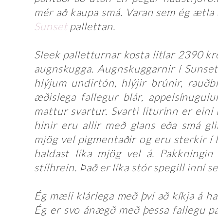
mér að kaupa smá. Varan sem ég ætla a
Sunset
pallettan.
Sleek palletturnar kosta litlar 2390 k
augnskugga. Augnskuggarnir í Sunset 
hlýjum undirtón, hlýjir brúnir, rauðbr
æðislega fallegur blár, appelsínugul
mattur svartur. Svarti liturinn er eini
hinir eru allir með glans eða smá gli
mjög vel pigmentaðir og eru sterkir í li
haldast líka mjög vel á. Pakkningin 
stílhrein. Það er líka stór spegill inní s
Ég mæli klárlega með því að kíkja á ha
Ég er svo ánægð með þessa fallegu pal