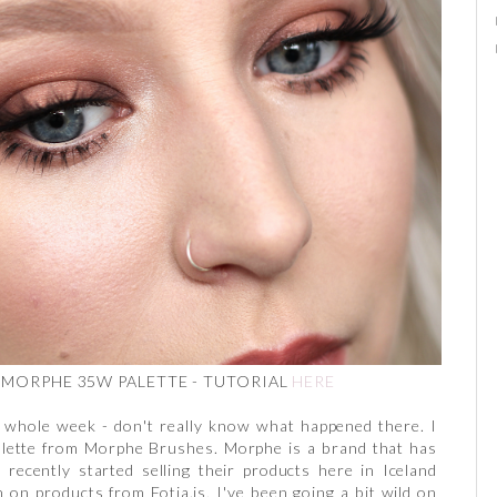
 MORPHE 35W PALETTE - TUTORIAL
HERE
 a whole week - don't really know what happened there. I
lette from Morphe Brushes. Morphe is a brand that has
 recently started selling their products here in Iceland
on products from Fotia.is, I've been going a bit wild on