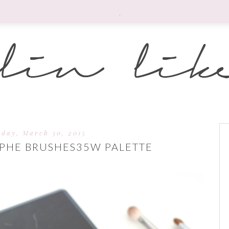
.
day, March 30, 2015
RPHE BRUSHES35W PALETTE