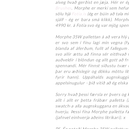
alveg hvað gerðist en jæja. Hér er 
Brushes
. Morphe er merki sem hefur 
sölu hjá
Fotia.is
(ég er búin að tala mi
sjálf - ég er bara smá klikk). Morp
4990 kr. á Fotia svo ég var mjög spen
Morphe 35W pallettan á að vera hlý pa
er svo sem í fínu lagi mín vegna (fyr
blanda af áferðum, fullt af fallegum
svo allir ættu að finna sér eitthvað 
auðveldir í blöndun og allt gott að f
spennandi. Mér finnst síðustu tvær 
þar eru æðislegir og dökku möttu liti
fyrir hann). Uppáhalds augnskuggi
appelsínugulur - þið vitið að ég elska
Sorry hvað þessi færsla er þvers og k
allt í allt er þetta frábær palletta
swatch-a alla augnskuggana en ákvað s
hverju. Þessi fína Morphe palletta 
(jafnvel einhverja aðeins litríkari). x
PS. Ég notaði Morphe 35W pallettun