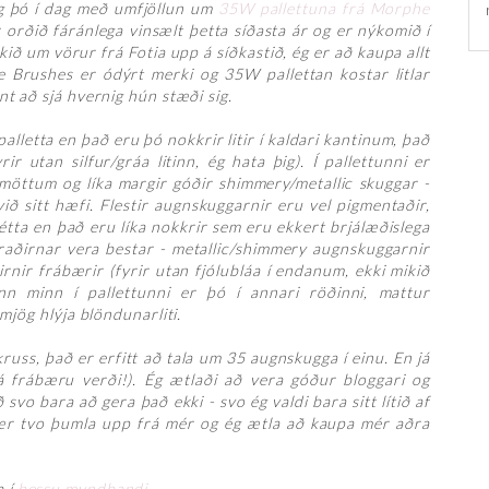
ég þó í dag með umfjöllun um
35W pallettuna frá Morphe
orðið fáránlega vinsælt þetta síðasta ár og er nýkomið í
kið um vörur frá Fotia upp á síðkastið, ég er að kaupa allt
he Brushes er ódýrt merki og 35W pallettan kostar litlar
nt að sjá hvernig hún stæði sig.
lletta en það eru þó nokkrir litir í kaldari kantinum, það
ir utan silfur/gráa litinn, ég hata þig). Í pallettunni er
 möttum og líka margir góðir shimmery/metallic skuggar -
við sitt hæfi. Flestir augnskuggarnir eru vel pigmentaðir,
rétta en það eru líka nokkrir sem eru ekkert brjálæðislega
raðirnar vera bestar - metallic/shimmery augnskuggarnir
rnir frábærir (fyrir utan fjólubláa í endanum, ekki mikið
nn minn í pallettunni er þó í annari röðinni, mattur
 mjög hlýja blöndunarliti.
russ, það er erfitt að tala um 35 augnskugga í einu. En já
 (á frábæru verði!). Ég ætlaði að vera góður bloggari og
vo bara að gera það ekki - svo ég valdi bara sitt lítið af
fær tvo þumla upp frá mér og ég ætla að kaupa mér aðra
a í
þessu myndbandi
.