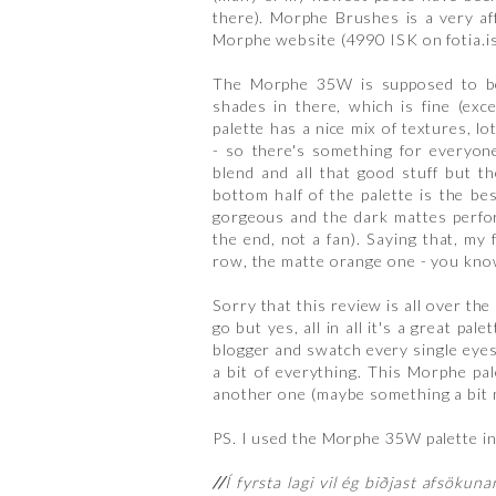
there). Morphe Brushes is a very af
Morphe website (4990 ISK on fotia.is
The Morphe 35W is supposed to be 
shades in there, which is fine (exce
palette has a nice mix of textures, lo
- so there's something for everyon
blend and all that good stuff but t
bottom half of the palette is the be
gorgeous and the dark mattes perfor
the end, not a fan). Saying that, my 
row, the matte orange one - you know
Sorry that this review is all over the
go but yes, all in all it's a great pal
blogger and swatch every single eyes
a bit of everything. This Morphe pa
another one (maybe something a bit m
PS. I used the Morphe 35W palette in
//
Í fyrsta lagi vil ég biðjast afsökuna